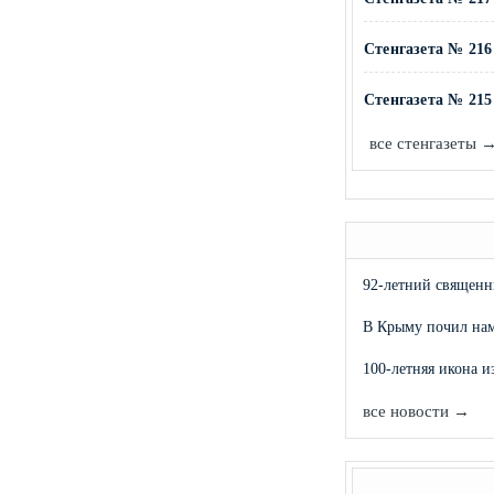
Стенгазета № 216 
Стенгазета № 215 
все стенгазеты 
92-летний священ
В Крыму почил нам
100-летняя икона 
все новости →