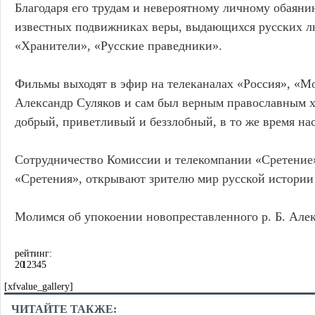
Благодаря его трудам и невероятному личному обаян
известных подвижниках веры, выдающихся русских лю
«Хранители», «Русские праведники».
Фильмы выходят в эфир на телеканалах «Россия», «М
Александр Суляков и сам был верным православным 
добрый, приветливый и беззлобный, в то же время н
Сотрудничество Комиссии и телекомпании «Сретение»
«Сретения», открывают зрителю мир русской истории
Молимся об упокоении новопреставленного р. Б. Алекс
рейтинг:
20
1
2
3
4
5
[xfvalue_gallery]
ЧИТАЙТЕ ТАКЖЕ: