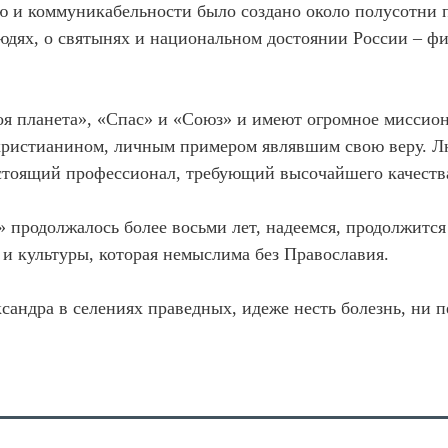
ию и коммуникабельности было создано около полусотни 
дях, о святынях и национальном достоянии России – фи
оя планета», «Спас» и «Союз» и имеют огромное миссион
христианином, личным примером являвшим свою веру. Л
астоящий профессионал, требующий высочайшего качеств
 продолжалось более восьми лет, надеемся, продолжитс
 и культуры, которая немыслима без Православия.
андра в селениях праведных, идеже несть болезнь, ни п