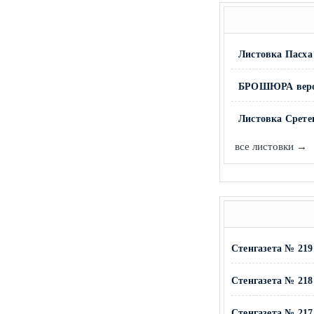
Листовка Пасха
БРОШЮРА вероу
Листовка Срете
все листовки →
Стенгазета № 219 
Стенгазета № 218 
Стенгазета № 217 