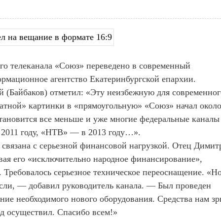
ого телеканала «Союз» переведено в современный
ормационное агентство Екатеринбургской епархии.
 (Байбаков) отметил: «Эту неизбежную для современног
атной» картинки в «прямоугольную» «Союз» начал около
становится все меньше и уже многие федеральные каналы
 2011 году, «НТВ» — в 2013 году…».
а связана с серьезной финансовой нагрузкой. Отец Димит
ывая его «исключительно народное финансирование»,
. Требовалось серьезное техническое переоснащение. «Н
если, — добавил руководитель канала. — Был проведен
ение необходимого нового оборудования. Средства нам зр
од осуществил. Спасибо всем!»