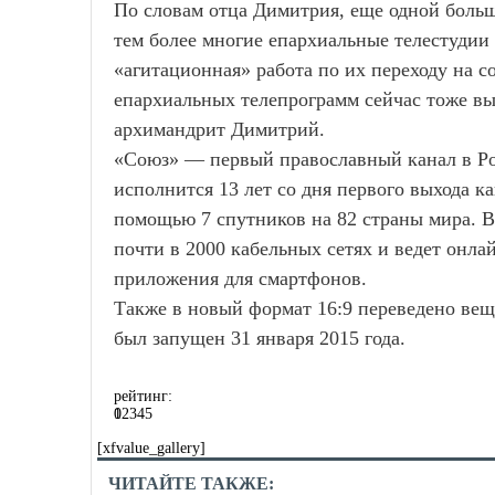
По словам отца Димитрия, еще одной больш
тем более многие епархиальные телестудии 
«агитационная» работа по их переходу на 
епархиальных телепрограмм сейчас тоже в
архимандрит Димитрий.
«Союз» — первый православный канал в Ро
исполнится 13 лет со дня первого выхода к
помощью 7 спутников на 82 страны мира. В
почти в 2000 кабельных сетях и ведет онла
приложения для смартфонов.
Также в новый формат 16:9 переведено ве
был запущен 31 января 2015 года.
рейтинг:
0
1
2
3
4
5
[xfvalue_gallery]
ЧИТАЙТЕ ТАКЖЕ: