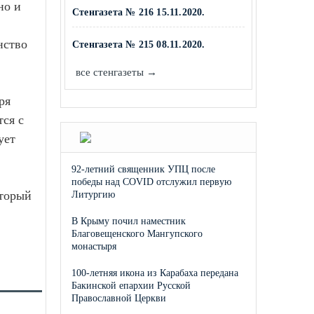
но и
Стенгазета № 216 15.11.2020.
нство
Стенгазета № 215 08.11.2020.
все стенгазеты →
ря
тся с
ует
92-летний священник УПЦ после
победы над COVID отслужил первую
оторый
Литургию
В Крыму почил наместник
Благовещенского Мангупского
монастыря
100-летняя икона из Карабаха передана
Бакинской епархии Русской
Православной Церкви