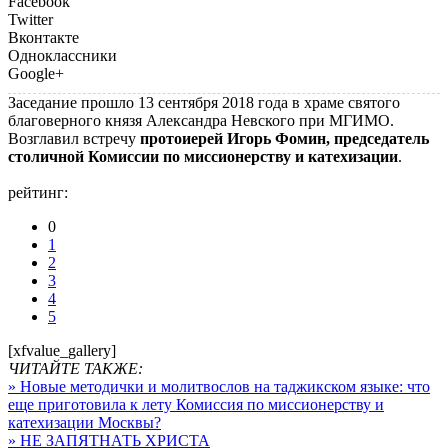
Facebook
Twitter
Вконтакте
Одноклассники
Google+
Заседание прошло 13 сентября 2018 года в храме святого
благоверного князя Александра Невского при МГИМО.
Возглавил встречу
протоиерей Игорь Фомин, председатель
столичной Комиссии по миссионерству и катехизации
.
рейтинг:
0
1
2
3
4
5
[xfvalue_gallery]
ЧИТАЙТЕ ТАКЖЕ:
» Новые методички и молитвослов на таджикском языке: что
еще приготовила к лету Комиссия по миссионерству и
катехизации Москвы?
» НЕ ЗАПЯТНАТЬ ХРИСТА