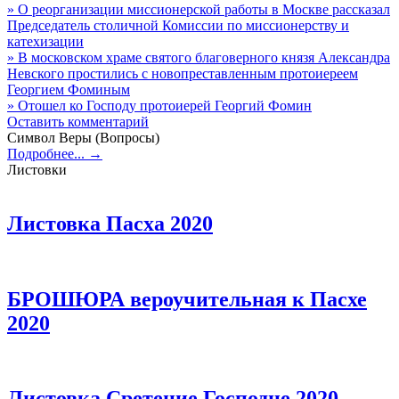
» О реорганизации миссионерской работы в Москве рассказал
Председатель столичной Комиссии по миссионерству и
катехизации
» В московском храме святого благоверного князя Александра
Невского простились с новопреставленным протоиереем
Георгием Фоминым
» Отошел ко Господу протоиерей Георгий Фомин
Оставить комментарий
Символ Веры (Вопросы)
Подробнее... →
Листовки
Листовка Пасха 2020
БРОШЮРА вероучительная к Пасхе
2020
Листовка Сретение Господне 2020