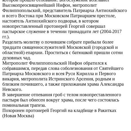
Высокопреосвященейший Нифон, митрополит
Филиппопольский, представитель Патриарха Антиохийского
и всего Востока при Московском Патриаршем престоле,
настоятель Антиохийского подворья, в котором
новопреставленный протоиерей Георгий совершал
пастырское служение в течении тринадцати лет (2004-2017
гг.).
Разделить молитву о почившем собрате прибыли более
тридцати священнослужителей Московской (городской и
областной) епархии. Проститься с батюшкой пришли сотни
духовных чад.
Митрополит Филиппопольский Нифон обратился к
собравшимся, передав слова соболезнования от Святейшего
Патриарха Московского и всея Руси Кирилла и Первого
викария, митрополита Истринского Арсения, родным и
близким почившего, а также прихожанам храма Александра
Невского.
В завершение отпевания гроб с телом новопреставленного
пастыря был обнесен вокруг храма, после чего состоялась
поминальная трапеза.
Похоронен протоиерей Георгий на кладбище в Ракитках
(Новая Москва)