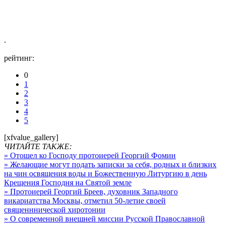
.
рейтинг:
0
1
2
3
4
5
[xfvalue_gallery]
ЧИТАЙТЕ ТАКЖЕ:
» Отошел ко Господу протоиерей Георгий Фомин
» Желающие могут подать записки за себя, родных и близких
на чин освящения воды и Божественную Литургию в день
Крещения Господня на Святой земле
» Протоиерей Георгий Бреев, духовник Западного
викариатства Москвы, отметил 50-летие своей
священннической хиротонии
» О современной внешней миссии Русской Православной