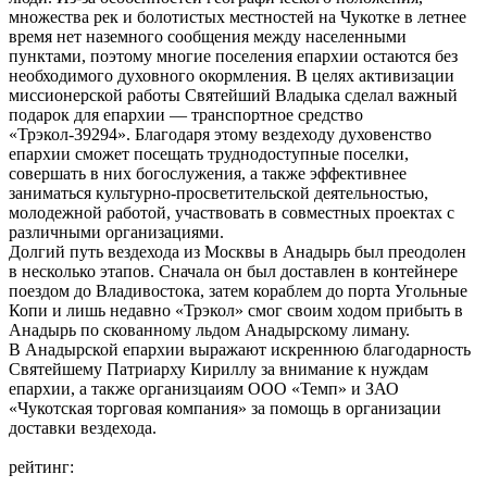
множества рек и болотистых местностей на Чукотке в летнее
время нет наземного сообщения между населенными
пунктами, поэтому многие поселения епархии остаются без
необходимого духовного окормления. В целях активизации
миссионерской работы Святейший Владыка сделал важный
подарок для епархии — транспортное средство
«Трэкол-39294». Благодаря этому вездеходу духовенство
епархии сможет посещать труднодоступные поселки,
совершать в них богослужения, а также эффективнее
заниматься культурно-просветительской деятельностью,
молодежной работой, участвовать в совместных проектах с
различными организациями.
Долгий путь вездехода из Москвы в Анадырь был преодолен
в несколько этапов. Сначала он был доставлен в контейнере
поездом до Владивостока, затем кораблем до порта Угольные
Копи и лишь недавно «Трэкол» смог своим ходом прибыть в
Анадырь по скованному льдом Анадырскому лиману.
В Анадырской епархии выражают искреннюю благодарность
Святейшему Патриарху Кириллу за внимание к нуждам
епархии, а также организцаиям ООО «Темп» и ЗАО
«Чукотская торговая компания» за помощь в организации
доставки вездехода.
рейтинг: