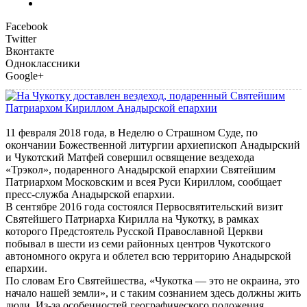
Facebook
Twitter
Вконтакте
Одноклассники
Google+
11 февраля 2018 года, в Неделю о Страшном Суде, по
окончании Божественной литургии архиепископ Анадырский
и Чукотский Матфей совершил освящение вездехода
«Трэкол», подаренного Анадырской епархии Святейшим
Патриархом Московским и всея Руси Кириллом, сообщает
пресс-служба Анадырской епархии.
В сентябре 2016 года состоялся Первосвятительский визит
Святейшего Патриарха Кирилла на Чукотку, в рамках
которого Предстоятель Русской Православной Церкви
побывал в шести из семи районных центров Чукотского
автономного округа и облетел всю территорию Анадырской
епархии.
По словам Его Святейшества, «Чукотка — это не окраина, это
начало нашей земли», и с таким сознанием здесь должны жить
люди. Из-за особенностей географического положения,