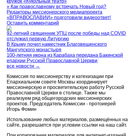
кружок «Кукольный театр»
» Как православному встречать Новый год?
Редакторы миссионерского медиапроекта
«ВПРАВОСЛАВИИ» подготовили видеоответ!
Оставить комментарий
92-летний священник УПЦ после победы над COVID
отслужил первую Литургию
В Крыму почил наместник Благовещенского
Мангупского монастыря
100-летняя икона из Карабаха передана Бакинской
епархии Русской Православной Церкви
все новости →
Комиссия по миссионерству и катехизации при
Епархиальном совете Москвы координирует
миссионерскую и просветительскую работу Русской
Православной Церкви в столице. Также мы
реализуем ряд общегородских миссионерских
проектов. Председатель Комиссии - протоиерей
Игорь Фомин
Использование любых материалов, размещённых на
сайте, разрешается при условии ссылки на наш сайт.
При копировании материалов для интернет-изданий