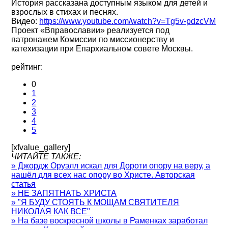
История рассказана доступным языком для детей и
взрослых в стихах и песнях.
Видео:
https://www.youtube.com/watch?v=Tg5v-pdzcVM
Проект «Вправославии» реализуется под
патронажем Комиссии по миссионерству и
катехизации при Епархиальном совете Москвы.
рейтинг:
0
1
2
3
4
5
[xfvalue_gallery]
ЧИТАЙТЕ ТАКЖЕ:
» Джордж Оруэлл искал для Дороти опору на веру, а
нашёл для всех нас опору во Христе. Авторская
статья
» НЕ ЗАПЯТНАТЬ ХРИСТА
» "Я БУДУ СТОЯТЬ К МОЩАМ СВЯТИТЕЛЯ
НИКОЛАЯ КАК ВСЕ"
» На базе воскресной школы в Раменках заработал