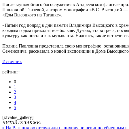
После заупокойного богослужения в Андреевском флигеле при
Павловной Ткачевой, автором монографии «В.С. Высоцкий — по
«Дом Высоцкого на Таганке».
«Пятый год подряд в дни памяти Владимира Высоцкого в храме
каждым годом приходит все больше. Думаю, эта встреча, посвя
культуру как поэта и как музыканта. Надеюсь, такие встречи с
Полина Павловна представила свою монографию, остановившис
Семеновича, рассказала о новой экспозиции в Доме Высоцкого 
Источник
рейтинг:
0
1
2
3
4
5
[xfvalue_gallery]
ЧИТАЙТЕ ТАКЖЕ:
» На Ваганьково отслужили панихиду по невинно убиенным в