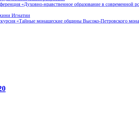
нференция «Духовно-нравственное образование в современной р
ахини Игнатии
экскурсия «Тайные монашеские общины Высоко-Петровского мона
20