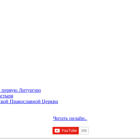
л первую Литургию
астыря
сской Православной Церкви
Читать онлайн..