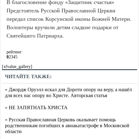
В благословение фонду «Защитник счастья»
Предстоятель Русской Православной Церкви
передал список Корсунской иконы Божией Матери.
Волонтеры вручили детям сладкие подарки от
Святейшего Патриарха.
рейтинг:
0
1
2
3
4
5
[xfvalue_gallery]
ЧИТАЙТЕ ТАКЖЕ:
» Джордж Оруэлл искал для Дороти опору на веру, а нашёл
для всех нас опору во Христе. Авторская статья
» НЕ ЗАПЯТНАТЬ ХРИСТА
» Русская Православная Церковь оказывает помощь
родственникам погибших в авиакатастрофе в Московской
области