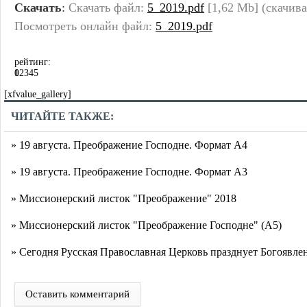
Скачать
:
Скачать файл:
5_2019.pdf
[1,62 Mb] (cкачива
Посмотреть онлайн файл:
5_2019.pdf
рейтинг:
0
1
2
3
4
5
[xfvalue_gallery]
ЧИТАЙТЕ ТАКЖЕ:
» 19 августа. Преображение Господне. Формат А4
» 19 августа. Преображение Господне. Формат А3
» Миссионерский листок "Преображение" 2018
» Миссионерский листок "Преображение Господне" (А5)
» Сегодня Русская Православная Церковь празднует Богоявле
Оставить комментарий