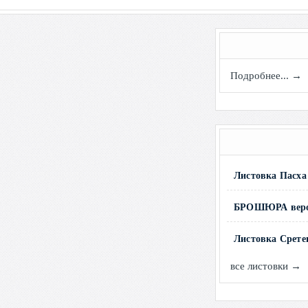
Подробнее... →
Листовка Пасха
БРОШЮРА вероу
Листовка Срете
все листовки →