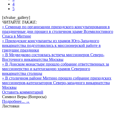
4
5
[xfvalue_gallery]
ЧИТАЙТЕ ТАКЖЕ:
» Семинар по организации приходского консультирования в
праздничные дни прошел в столичном храме Всемилостивого
Спаса в Митине
» Приходские консультанты из храмов Юго-Западного
викариатства подготовились к миссионерской работе в
грядущие праздники
» В Медведково состоялась встреча миссионеров Северо-
Восточного викариатства Москвы
» В Донском монастыре прошло собрание ответственных за
миссионерство и катехизацию храмов Северного
викариатства столицы
» В столичном районе Митино прошло собрание приходских
миссионеров-катехизаторов Северо-западного викариатства
Москвы
Оставить комментарий
Символ Веры (Вопросы)
Подробнее... →
Листовки