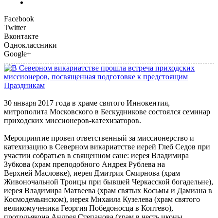
Facebook
Twitter
Вконтакте
Одноклассники
Google+
30 января 2017 года в храме святого Иннокентия,
митрополита Московского в Бескудникове состоялся семинар
приходских миссионеров-катехизаторов.
Мероприятие провел ответственный за миссионерство и
катехизацию в Северном викариатстве иерей Глеб Седов при
участии собратьев в священном сане: иерея Владимира
Зубкова (храм преподобного Андрея Рублева
на
Верхней Масловке),
иерея Дмитрия Смирнова (храм
Живоночальной Троицы при бывшей Черкасской богадельне),
иерея Владимира Матвеева (храм святых Косьмы и Дамиана в
Космодемьянском), иерея Михаила Кузелева (храм святого
великомученика Георгия Победоносца в Коптево),
протодьякона Андрея Степанова (храм в честь иконы