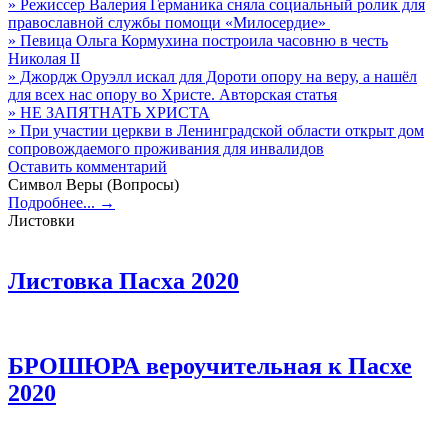
» Режиссер Валерия Германика сняла социальный ролик для
православной службы помощи «Милосердие»
» Певица Ольга Кормухина построила часовню в честь
Николая II
» Джордж Оруэлл искал для Дороти опору на веру, а нашёл
для всех нас опору во Христе. Авторская статья
» НЕ ЗАПЯТНАТЬ ХРИСТА
» При участии церкви в Ленинградской области открыт дом
сопровождаемого проживания для инвалидов
Оставить комментарий
Символ Веры (Вопросы)
Подробнее... →
Листовки
Листовка Пасха 2020
БРОШЮРА вероучительная к Пасхе
2020