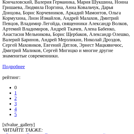
Кончаловский, Валерия Германика, Мария Шукшина, Нонна
Гришаева, Людмила Поргина, Анна Ковальчук, Дарья
Донцова, Борис Корчевников, Аркадий Мамонтов, Ольга
Кормухина, Лион Измайлов, Андрей Малахов, Дмитрий
Певцов, Владимир Легойда, священники Александр Волков,
Артемий Владимиров, Андрей Ткачев, Алена Бабенко,
Анастасия Мельникова, Борис Щербаков, Александр Олешко,
Валерий Баринов, Андрей Мерзликин, Николай Дроздов,
Сергей Маховиков, Евгений Дятлов, Эрнест Мацкявичюс,
Дмитрий Маликов, Сергей Мигицко и многие другие
знаменитые современники.
Подробнее
рейтинг:
0
1
2
3
4
5
[xfvalue_gallery]
ЧИТАЙТЕ ТАКЖЕ: