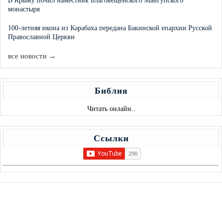
В Крыму почил наместник Благовещенского Мангупского
монастыря
100-летняя икона из Карабаха передана Бакинской епархии Русской
Православной Церкви
все новости →
Библия
Читать онлайн..
Ссылки