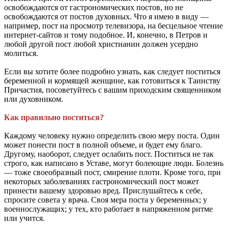
освобождаются от гастрономических постов, но не
освобождаются от постов духовных. Что я имею в виду —
например, пост на просмотр телевизора, на бесцельное чтение
интернет-сайтов и тому подобное. И, конечно, в Петров и
любой другой пост любой христианин должен усердно
молиться.
Если вы хотите более подробно узнать, как следует поститься
беременной и кормящей женщине, как готовиться к Таинству
Причастия, посоветуйтесь с вашим приходским священником
или духовником.
Как правильно поститься?
Каждому человеку нужно определить свою меру поста. Один
может понести пост в полной объеме, и будет ему благо.
Другому, наоборот, следует ослабить пост. Поститься не так
строго, как написано в Уставе, могут болеющие люди. Болезнь
— тоже своеобразный пост, смирение плоти. Кроме того, при
некоторых заболеваниях гастрономический пост может
принести вашему здоровью вред. Прислушайтесь к себе,
спросите совета у врача. Своя мера поста у беременных; у
военнослужащих; у тех, кто работает в напряженном ритме
или учится.