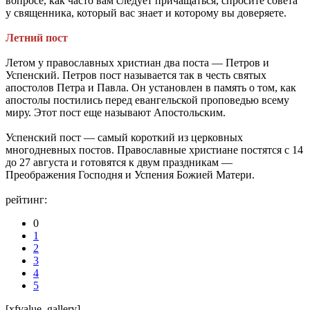
вопросе, как часто вам следует причащаться, спросите совета
у священника, который вас знает и которому вы доверяете.
Летний пост
Летом у православных христиан два поста — Петров и
Успенский. Петров пост называется так в честь святых
апостолов Петра и Павла. Он установлен в память о том, как
апостолы постились перед евангельской проповедью всему
миру. Этот пост еще называют Апостольским.
Успенский пост — самый короткий из церковных
многодневных постов. Православные христиане постятся с 14
до 27 августа и готовятся к двум праздникам —
Преображения Господня и Успения Божией Матери.
рейтинг:
0
1
2
3
4
5
[xfvalue_gallery]