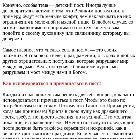
Конечно, особая тема — детский пост. Иногда лучше
договориться с детьми о том, что Великим постом они, к
примеру, будут есть меньше конфет, чем накладывать на них
ограничения в молочной и мясной пище. В любом случае, со
всеми сомнениями и вопросами о посте я советую вам
подойти к своему духовнику или священнику, которому вы
доверяете.
Самое главное, что «нельзя есть в пост», — это своих
ближних. Я говорю о гневе, о раздражении, о ссорах и любых
других отрицательных поступках, которые разрушают мир
между людьми. Ведь, поступая с ближними дурно, мы
разрушаем и мост между нами и Богом.
Как исповедоваться и причащаться в пост?
Каждый из нас должен сам решить для себя вопрос, как часто
исповедоваться и причащаться в пост. Чтобы это было по
потребностям и по силам. Потому что Таинство Причащения,
когда мы принимаем Христа в свою душу как дражайшего
гостя, требует не просто желания, но и усилий. Это молитва,
покаяние, исправление себя. Именно поэтому исповедь в дни
поста должна быть такой же серьезной и искренней, как в
великие христианские праздники. Если у вас есть сомнения в