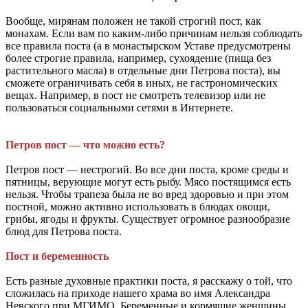
Вообще, мирянам положен не такой строгий пост, как
монахам. Если вам по каким-либо причинам нельзя соблюдать
все правила поста (а в монастырском Уставе предусмотрены
более строгие правила, например, сухоядение (пища без
растительного масла) в отдельные дни Петрова поста), вы
сможете ограничивать себя в иных, не гастрономических
вещах. Например, в пост не смотреть телевизор или не
пользоваться социальными сетями в Интернете.
Петров пост — что можно есть?
Петров пост — нестрогий. Во все дни поста, кроме среды и
пятницы, верующие могут есть рыбу. Мясо постящимся есть
нельзя. Чтобы трапеза была не во вред здоровью и при этом
постной, можно активно использовать в блюдах овощи,
грибы, ягоды и фрукты. Существует огромное разнообразие
блюд для Петрова поста.
Пост и беременность
Есть разные духовные практики поста, я расскажу о той, что
сложилась на приходе нашего храма во имя Александра
Невского при МГИМО. Беременные и кормящие женщины