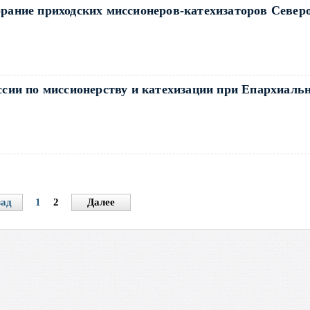
рание приходских миссионеров-катехизаторов Северо
ссии по миссионерству и катехизации при Епархиаль
зад
1
2
Далее