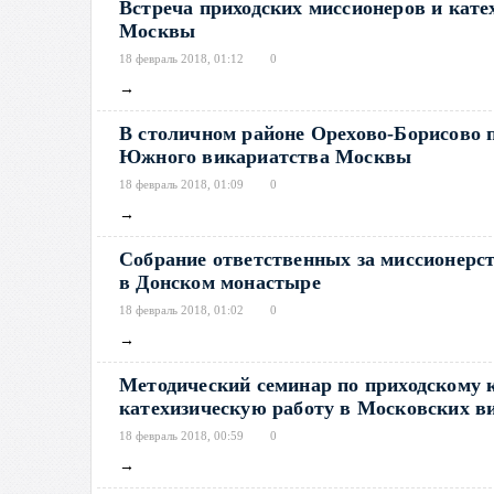
Встреча приходских миссионеров и кат
Москвы
18 февраль 2018, 01:12
0
→
В столичном районе Орехово-Борисово 
Южного викариатства Москвы
18 февраль 2018, 01:09
0
→
Собрание ответственных за миссионерс
в Донском монастыре
18 февраль 2018, 01:02
0
→
Методический семинар по приходскому 
катехизическую работу в Московских в
18 февраль 2018, 00:59
0
→