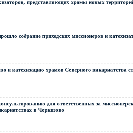
ехизаторов, представляющих храмы новых территори
прошло собрание приходских миссионеров и катехиза
тво и катехизацию храмов Северного викариатства с
консультированию для ответственных за миссионерс
икариатствах в Черкизово