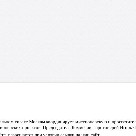
иальном совете Москвы координирует миссионерскую и просветител
сионерских проектов. Председатель Комиссии - протоиерей Игорь
те, разрешается при условии ссылки на наш сайт.