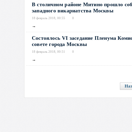
В столичном районе Митино прошло соб
западного викариатства Москвы
18 февраль 2018, 00:55
0
→
Состоялось VI заседание Пленума Коми
совете города Москвы
18 февраль 2018, 00:51
0
→
На