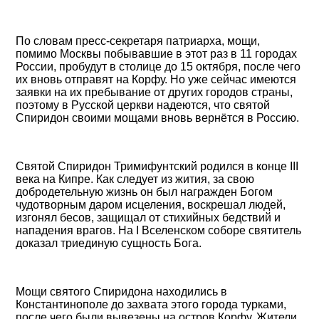
По словам пресс-секретаря патриарха, мощи,
помимо Москвы побывавшие в этот раз в 11 городах
России, пробудут в столице до 15 октября, после чего
их вновь отправят на Корфу. Но уже сейчас имеются
заявки на их пребывание от других городов страны,
поэтому в Русской церкви надеются, что святой
Спиридон своими мощами вновь вернётся в Россию.
Святой Спиридон Тримифунтский родился в конце III
века на Кипре. Как следует из жития, за свою
добродетельную жизнь он был награжден Богом
чудотворным даром исцеления, воскрешал людей,
изгонял бесов, защищал от стихийных бедствий и
нападения врагов. На I Вселенском соборе святитель
доказал триединую сущность Бога.
Мощи святого Спиридона находились в
Константинополе до захвата этого города турками,
после чего были вывезены на остров Корфу. Жители