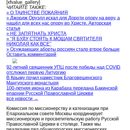
[xfvalue_gallery]
ЧИТАЙТЕ ТАКЖЕ:
» О ТАИНСТВЕ ПОКАЯНИЯ
» Джордж Оруэлл искал для Дороти опору на веру, а
нашёл для всех нас опору во Христе. Авторская
статья
» НЕ ЗАПЯТНАТЬ ХРИСТА
» "Я БУДУ СТОЯТЬ К МОЩАМ СВЯТИТЕЛЯ
НИКОЛАЯ КАК ВСЕ"
» Осуждающих аборты россиян стало втрое больше
Оставить комментарий
92-летний священник УПЦ после победы над COVID
отслужил первую Литургию
В Крыму почил наместник Благовещенского
Мангупского монастыря
100-летняя икона из Карабаха передана Бакинской
епархии Русской Православной Церкви
все новости →
Комиссия по миссионерству и катехизации при
Епархиальном совете Москвы координирует
миссионерскую и просветительскую работу Русской
Православной Церкви в столице. Также мы
реализуем ряд общегородских миссионерских