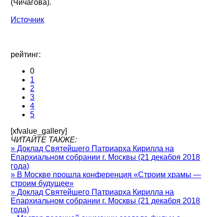
(Чичагова).
Источник
рейтинг:
0
1
2
3
4
5
[xfvalue_gallery]
ЧИТАЙТЕ ТАКЖЕ:
» Доклад Святейшего Патриарха Кирилла на
Епархиальном собрании г. Москвы (21 декабря 2018
года)
» В Москве прошла конференция «Строим храмы —
строим будущее»
» Доклад Святейшего Патриарха Кирилла на
Епархиальном собрании г. Москвы (21 декабря 2018
года)