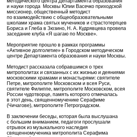
методического центра Департамента образования
и науки города Москвы Юлии Васечко приходской
миссионер, общественный методист
по взаимодействию с общеобразовательными
школами храма святых мучеников и страстотерпцев
Бориса и Глеба в Зюзино, Н. А. Кудрявцева провела
заседание клуба «Я шагаю по Москве».
Мероприятие прошло в рамках программы
«Активное долголетие» в Городском методическом
центре Департамента образования и науки Москвы.
Методист рассказала собравшимся о трех
митрополитах и связанных с их жизнью и деяниями
московскими храмами и монастырями: святителе
Петре, митрополите Московском и всея Руси,
святителе Филиппе, митрополите Московском, всея
России чудотворце, память которого отмечалась
в этот день, священномученике Серафиме
(Чичагове), митрополите Петроградском.
В заключении беседы, которая была выслушана
с большим вниманием, педагоги прослушали
отрывок из музыкального наследия
священномученика митрополита Серафима