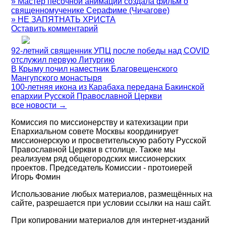
» Мастер песочной анимации создала фильм о
священномученике Серафиме (Чичагове)
» НЕ ЗАПЯТНАТЬ ХРИСТА
Оставить комментарий
92-летний священник УПЦ после победы над COVID
отслужил первую Литургию
В Крыму почил наместник Благовещенского
Мангупского монастыря
100-летняя икона из Карабаха передана Бакинской
епархии Русской Православной Церкви
все новости →
Комиссия по миссионерству и катехизации при
Епархиальном совете Москвы координирует
миссионерскую и просветительскую работу Русской
Православной Церкви в столице. Также мы
реализуем ряд общегородских миссионерских
проектов. Председатель Комиссии - протоиерей
Игорь Фомин
Использование любых материалов, размещённых на
сайте, разрешается при условии ссылки на наш сайт.
При копировании материалов для интернет-изданий